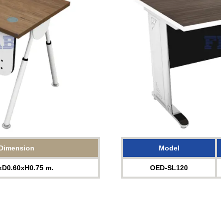
Dimension
Model
xD0.60xH0.75 m.
OED-SL120