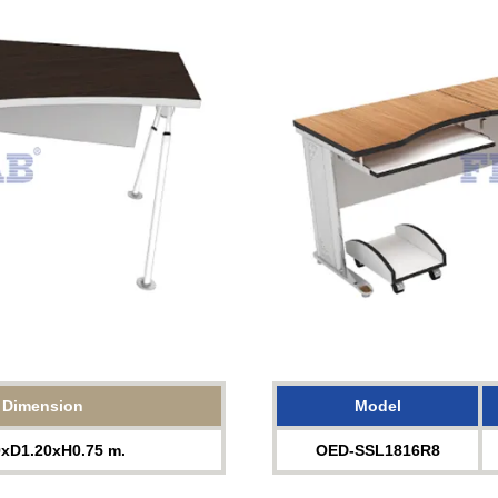
Dimension
Model
0xD1.20xH0.75 m.
OED-SSL1816R8